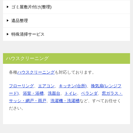
ゴミ屋敷片付け(整理)
遺品整理
特殊清掃サービス
ハウスクリーニング
各種
ハウスクリーニング
も対応しております。
フローリング
、
エアコン
、
キッチン(台所)
、
換気扇(レンジフ
ード)
、
浴室・浴槽
、
洗面台
、
トイレ
、
ベランダ
、
窓ガラス・
サッシ・網戸・雨戸
、
洗濯機・洗濯槽
など、すべてお任せく
ださい。