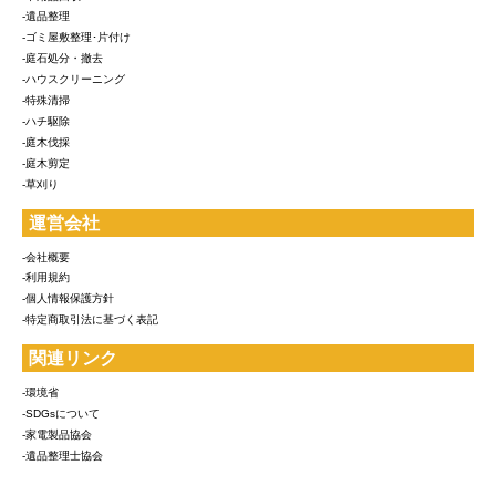
-遺品整理
-ゴミ屋敷整理･片付け
-庭石処分・撤去
-ハウスクリーニング
-特殊清掃
-ハチ駆除
-庭木伐採
-庭木剪定
-草刈り
運営会社
-会社概要
-利用規約
-個人情報保護方針
-特定商取引法に基づく表記
関連リンク
-環境省
-SDGsについて
-家電製品協会
-遺品整理士協会