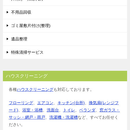
不用品回収
ゴミ屋敷片付け(整理)
遺品整理
特殊清掃サービス
ハウスクリーニング
各種
ハウスクリーニング
も対応しております。
フローリング
、
エアコン
、
キッチン(台所)
、
換気扇(レンジフ
ード)
、
浴室・浴槽
、
洗面台
、
トイレ
、
ベランダ
、
窓ガラス・
サッシ・網戸・雨戸
、
洗濯機・洗濯槽
など、すべてお任せく
ださい。