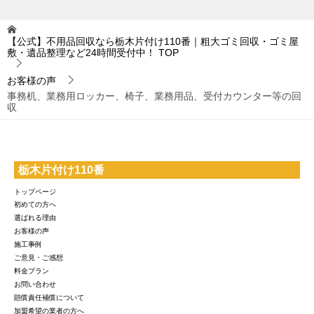
【公式】不用品回収なら栃木片付け110番｜粗大ゴミ回収・ゴミ屋
敷・遺品整理など24時間受付中！
TOP
お客様の声
事務机、業務用ロッカー、椅子、業務用品、受付カウンター等の回
収
栃木片付け110番
トップページ
初めての方へ
選ばれる理由
お客様の声
施工事例
ご意見・ご感想
料金プラン
お問い合わせ
賠償責任補償について
加盟希望の業者の方へ