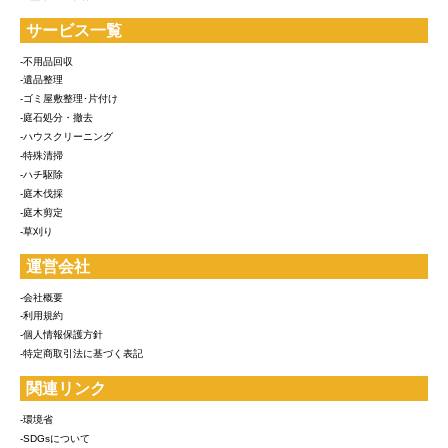
サービス一覧
-不用品回収
-遺品整理
-ゴミ屋敷整理･片付け
-庭石処分・撤去
-ハウスクリーニング
-特殊清掃
-ハチ駆除
-庭木伐採
-庭木剪定
-草刈り
運営会社
-会社概要
-利用規約
-個人情報保護方針
-特定商取引法に基づく表記
関連リンク
-環境省
-SDGsについて