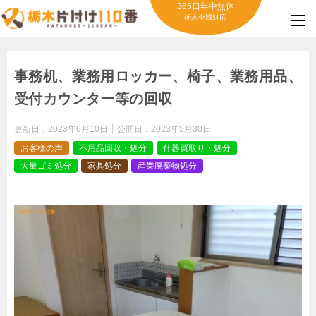
365日年中無休
栃木全域対応
事務机、業務用ロッカー、椅子、業務用品、
受付カウンター等の回収
更新日：
2023年6月10日
公開日：
2023年5月30日
お客様の声
不用品回収・処分
什器買取り・処分
大量ゴミ処分
家具処分
産業廃棄物処分