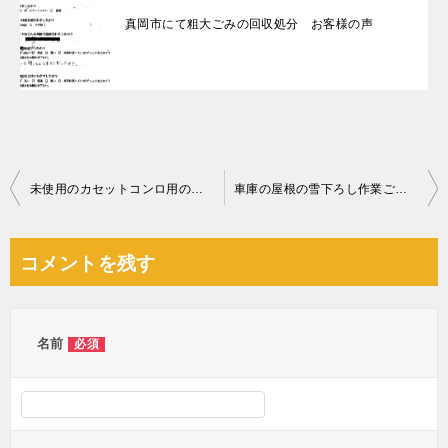
真岡市にて粗大ごみの回収処分 お客様の声
投
未使用のカセットコンロ用のガスボンベ、カセットコンロの回収・処分
車庫の屋根の雪下ろし作業ご依頼 お客様の声
稿
ナ
コメントを残す
ビ
ゲ
ー
名前
必須
シ
ョ
ン