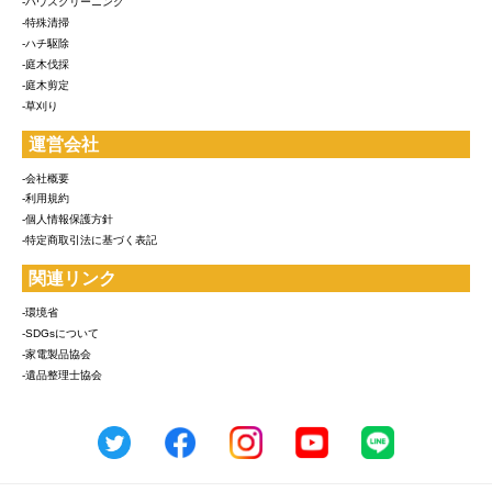
-ハウスクリーニング
-特殊清掃
-ハチ駆除
-庭木伐採
-庭木剪定
-草刈り
運営会社
-会社概要
-利用規約
-個人情報保護方針
-特定商取引法に基づく表記
関連リンク
-環境省
-SDGsについて
-家電製品協会
-遺品整理士協会