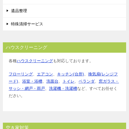
遺品整理
特殊清掃サービス
ハウスクリーニング
各種
ハウスクリーニング
も対応しております。
フローリング
、
エアコン
、
キッチン(台所)
、
換気扇(レンジフ
ード)
、
浴室・浴槽
、
洗面台
、
トイレ
、
ベランダ
、
窓ガラス・
サッシ・網戸・雨戸
、
洗濯機・洗濯槽
など、すべてお任せく
ださい。
空き家対策