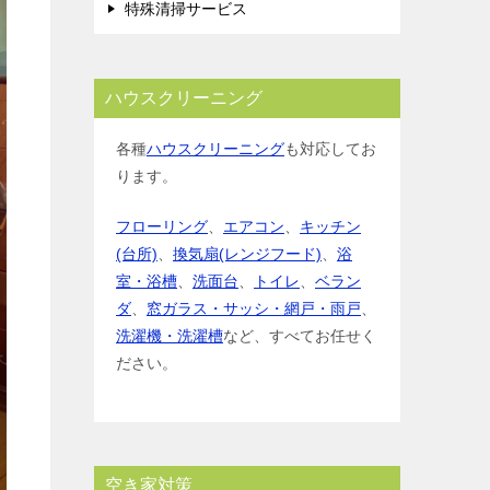
特殊清掃サービス
ハウスクリーニング
各種
ハウスクリーニング
も対応してお
ります。
フローリング
、
エアコン
、
キッチン
(台所)
、
換気扇(レンジフード)
、
浴
室・浴槽
、
洗面台
、
トイレ
、
ベラン
ダ
、
窓ガラス・サッシ・網戸・雨戸
、
洗濯機・洗濯槽
など、すべてお任せく
ださい。
空き家対策