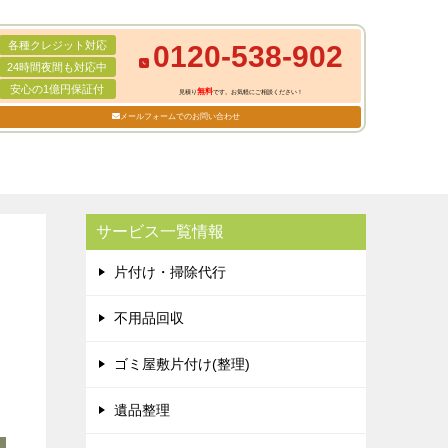
各種クレジット対応
0120-538-902
24時間夜間も対応中
安心の1億円保証付
無料
見積り
です。お気軽にご相談ください！
メールフォームでのお問い合わせ
サービス一覧情報
片付け・掃除代行
不用品回収
ゴミ屋敷片付け(整理)
遺品整理