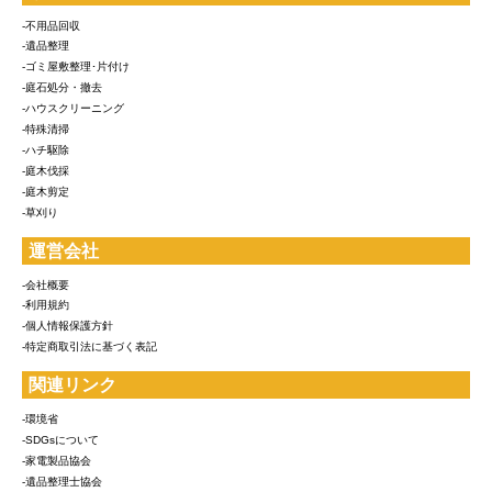
-不用品回収
-遺品整理
-ゴミ屋敷整理･片付け
-庭石処分・撤去
-ハウスクリーニング
-特殊清掃
-ハチ駆除
-庭木伐採
-庭木剪定
-草刈り
運営会社
-会社概要
-利用規約
-個人情報保護方針
-特定商取引法に基づく表記
関連リンク
-環境省
-SDGsについて
-家電製品協会
-遺品整理士協会