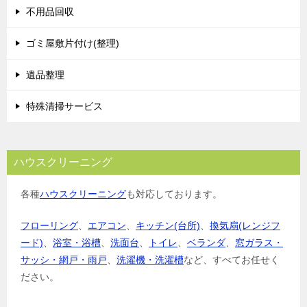
不用品回収
ゴミ屋敷片付け(整理)
遺品整理
特殊清掃サービス
ハウスクリーニング
各種
ハウスクリーニング
も対応しております。
フローリング
、
エアコン
、
キッチン(台所)
、
換気扇(レンジフ
ード)
、
浴室・浴槽
、
洗面台
、
トイレ
、
ベランダ
、
窓ガラス・
サッシ・網戸・雨戸
、
洗濯機・洗濯槽
など、すべてお任せく
ださい。