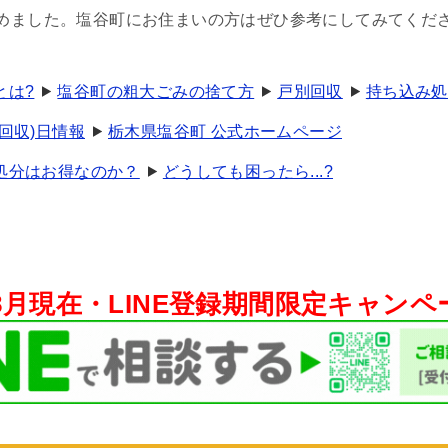
めました。塩谷町にお住まいの方はぜひ参考にしてみてくだ
とは?
塩谷町の粗大ごみの捨て方
戸別回収
持ち込み処
回収)日情報
栃木県塩谷町 公式ホームページ
処分はお得なのか？
どうしても困ったら...?
年8月現在・
LINE登録期間限定キャン