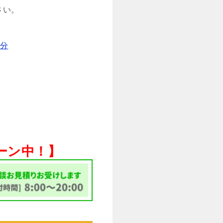
さい。
分
ペーン中！】