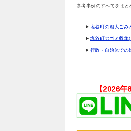
参考事例のすべてをまと
塩谷町の粗大ごみ
塩谷町のゴミ収集(
行政・自治体での
【
2026