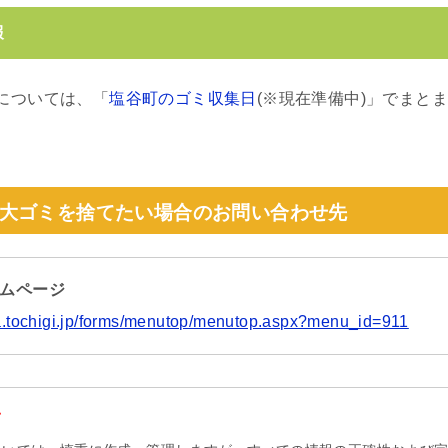
報
については、「
塩谷町のゴミ収集日
(※現在準備中)」でまと
大ゴミを捨てたい場合のお問い合わせ先
ームページ
a.tochigi.jp/forms/menutop/menutop.aspx?menu_id=911
て