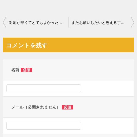
投
対応が早くてとてもよかったです！
またお願いしたいと思える丁寧な作業でした！
稿
ナ
コメントを残す
ビ
ゲ
ー
名前
必須
シ
ョ
ン
メール（公開されません）
必須