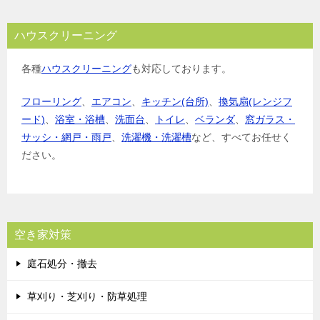
ハウスクリーニング
各種
ハウスクリーニング
も対応しております。
フローリング
、
エアコン
、
キッチン(台所)
、
換気扇(レンジフ
ード)
、
浴室・浴槽
、
洗面台
、
トイレ
、
ベランダ
、
窓ガラス・
サッシ・網戸・雨戸
、
洗濯機・洗濯槽
など、すべてお任せく
ださい。
空き家対策
庭石処分・撤去
草刈り・芝刈り・防草処理