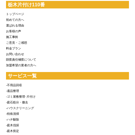
栃木片付け110番
トップページ
初めての方へ
選ばれる理由
お客様の声
施工事例
ご意見・ご感想
料金プラン
お問い合わせ
賠償責任補償について
加盟希望の業者の方へ
サービス一覧
-不用品回収
-遺品整理
-ゴミ屋敷整理･片付け
-庭石処分・撤去
-ハウスクリーニング
-特殊清掃
-ハチ駆除
-庭木伐採
-庭木剪定