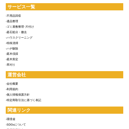
サービス一覧
-不用品回収
-遺品整理
-ゴミ屋敷整理･片付け
-庭石処分・撤去
-ハウスクリーニング
-特殊清掃
-ハチ駆除
-庭木伐採
-庭木剪定
-草刈り
運営会社
-会社概要
-利用規約
-個人情報保護方針
-特定商取引法に基づく表記
関連リンク
-環境省
-SDGsについて