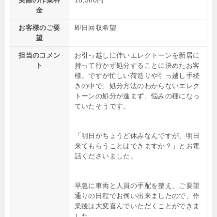
実際の作業料
18,360円
金
お客様のご要
即日回収希望
望
担当のコメン
お引っ越しに伴いエレクトーンを新居に
ト
持って行かず処分することに決めたお客
様。ですが忙しい荷造りや引っ越し手続
きの中で、処分方法のわからないエレク
トーンの処分が進まず、悩みの種になっ
ていたそうです。
「明日がちょうど休みなんですが、明日
来てもらうことはできますか？」とお電
話くださいました。
早急に車両と人員の手配を整え、ご要望
通りの日程でお伺い出来ましたので、作
業後は大変喜んでいただくことができま
した。