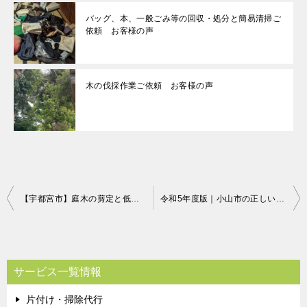
バッグ、本、一般ごみ等の回収・処分と簡易清掃ご
依頼 お客様の声
木の伐採作業ご依頼 お客様の声
投
【宇都宮市】庭木の剪定と低木の伐採のご依頼☆たくさんあったが手際よかったと喜んでいただけました。
令和5年度版｜小山市の正しいゴミの分別方法・出し方・捨て方の全情報
稿
ナ
ビ
サービス一覧情報
ゲ
片付け・掃除代行
ー