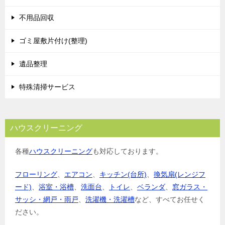
シ
不用品回収
ョ
ゴミ屋敷片付け(整理)
ン
遺品整理
特殊清掃サービス
ハウスクリーニング
各種
ハウスクリーニング
も対応しております。
フローリング
、
エアコン
、
キッチン(台所)
、
換気扇(レンジフ
ード)
、
浴室・浴槽
、
洗面台
、
トイレ
、
ベランダ
、
窓ガラス・
サッシ・網戸・雨戸
、
洗濯機・洗濯槽
など、すべてお任せく
ださい。