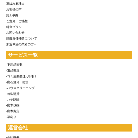
選ばれる理由
お客様の声
施工事例
ご意見・ご感想
料金プラン
お問い合わせ
賠償責任補償について
加盟希望の業者の方へ
サービス一覧
-不用品回収
-遺品整理
-ゴミ屋敷整理･片付け
-庭石処分・撤去
-ハウスクリーニング
-特殊清掃
-ハチ駆除
-庭木伐採
-庭木剪定
-草刈り
運営会社
-会社概要