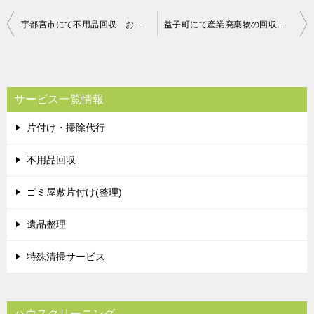
投
宇都宮市にて不用品回収 お客様の声
益子町にて産業廃棄物の回収廃棄 お客様の声
稿
ナ
ビ
サービス一覧情報
ゲ
片付け・掃除代行
ー
シ
不用品回収
ョ
ゴミ屋敷片付け(整理)
ン
遺品整理
特殊清掃サービス
ハウスクリーニング