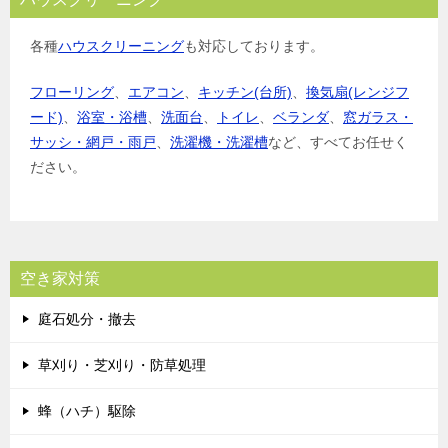
各種
ハウスクリーニング
も対応しております。
フローリング
、
エアコン
、
キッチン(台所)
、
換気扇(レンジフ
ード)
、
浴室・浴槽
、
洗面台
、
トイレ
、
ベランダ
、
窓ガラス・
サッシ・網戸・雨戸
、
洗濯機・洗濯槽
など、すべてお任せく
ださい。
空き家対策
庭石処分・撤去
草刈り・芝刈り・防草処理
蜂（ハチ）駆除