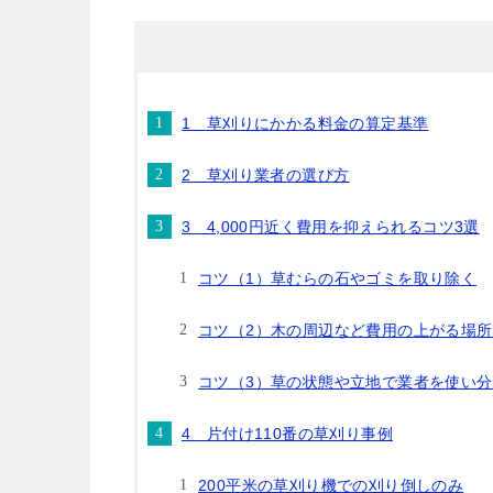
1 草刈りにかかる料金の算定基準
2 草刈り業者の選び方
3 4,000円近く費用を抑えられるコツ3選
コツ（1）草むらの石やゴミを取り除く
コツ（2）木の周辺など費用の上がる場
コツ（3）草の状態や立地で業者を使い
4 片付け110番の草刈り事例
200平米の草刈り機での刈り倒しのみ