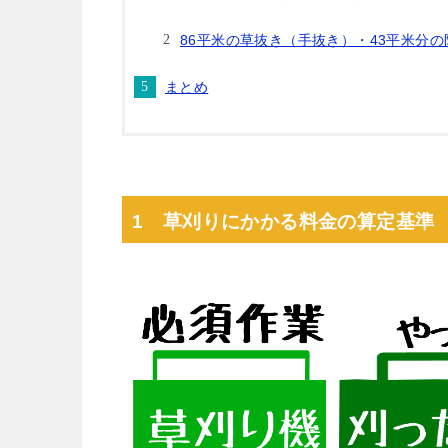
86平米の草抜き（手抜き）・43平米分
まとめ
1 草刈りにかかる料金の算定基準