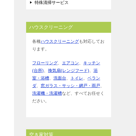
特殊清掃サービス
ハウスクリーニング
各種
ハウスクリーニング
も対応してお
ります。
フローリング
、
エアコン
、
キッチン
(台所)
、
換気扇(レンジフード)
、
浴
室・浴槽
、
洗面台
、
トイレ
、
ベラン
ダ
、
窓ガラス・サッシ・網戸・雨戸
、
洗濯機・洗濯槽
など、すべてお任せく
ださい。
空き家対策