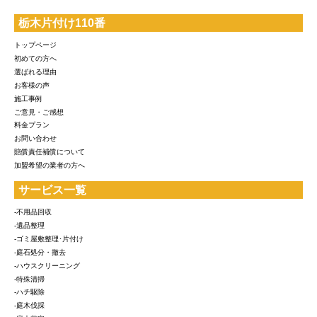
栃木片付け110番
トップページ
初めての方へ
選ばれる理由
お客様の声
施工事例
ご意見・ご感想
料金プラン
お問い合わせ
賠償責任補償について
加盟希望の業者の方へ
サービス一覧
-不用品回収
-遺品整理
-ゴミ屋敷整理･片付け
-庭石処分・撤去
-ハウスクリーニング
-特殊清掃
-ハチ駆除
-庭木伐採