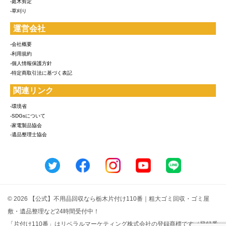
-庭木剪定
-草刈り
運営会社
-会社概要
-利用規約
-個人情報保護方針
-特定商取引法に基づく表記
関連リンク
-環境省
-SDGsについて
-家電製品協会
-遺品整理士協会
© 2026 【公式】不用品回収なら栃木片付け110番｜粗大ゴミ回収・ゴミ屋
敷・遺品整理など24時間受付中！
「片付け110番」はリベラルマーケティング株式会社の登録商標です（登録番