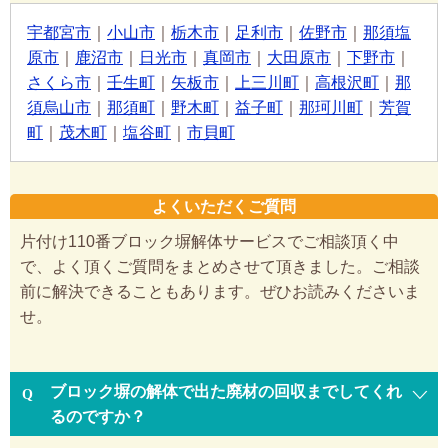
宇都宮市
｜
小山市
｜
栃木市
｜
足利市
｜
佐野市
｜
那須塩
原市
｜
鹿沼市
｜
日光市
｜
真岡市
｜
大田原市
｜
下野市
｜
さくら市
｜
壬生町
｜
矢板市
｜
上三川町
｜
高根沢町
｜
那
須烏山市
｜
那須町
｜
野木町
｜
益子町
｜
那珂川町
｜
芳賀
町
｜
茂木町
｜
塩谷町
｜
市貝町
よくいただくご質問
片付け110番ブロック塀解体サービスでご相談頂く中
で、よく頂くご質問をまとめさせて頂きました。ご相談
前に解決できることもあります。ぜひお読みくださいま
せ。
ブロック塀の解体で出た廃材の回収までしてくれ
るのですか？