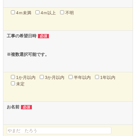
4ｍ未満
4ｍ以上
不明
工事の希望日時
必須
※複数選択可能です。
1か月以内
3か月以内
半年以内
1年以内
未定
お名前
必須