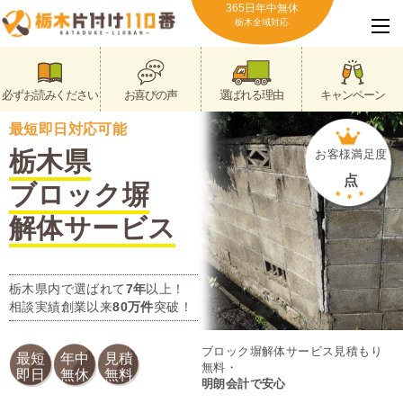
365日年中無休
栃木全域対応
必ずお読みください
お喜びの声
選ばれる理由
キャンペーン
最短即日対応可能
栃木県
お客様満足度
点
ブロック塀
解体サービス
栃木県内で選ばれて
7年
以上！
相談実績創業以来
80万件
突破！
ブロック塀解体サービス見積もり
最短
年中
見積
無料・
即日
無休
無料
明朗会計で安心